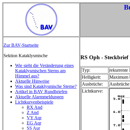
B
Zur BAV-Startseite
Sektion Kataklysmische
RS Oph - Steckbrief
Wie sieht die Veränderung eines
Typ:
rekurrente
Kataklysmischen Sterns am
Himmel aus?
Helligkeit:
Maximum bi
Aktuelle Hinweise
Ausbrüche:
Ausbrüche 
Was sind Kataklysmische Sterne?
Lichtkurve:
Artikel in BAV Rundbriefen
Aktuelle Alarmmeldungen
Lichtkurvenbeispiele
RX And
Z And
VY Aqr
EG Aqr
SS Aur