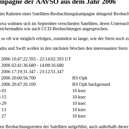
mpagne der AAVSO aus dem Jahr 2006
im Rahmen einer Satelliten-Beobachtungskampagne dringend Beobac
va widmen sich im September verschieden Satelliten, deren Untersuch
 gleichermaßen wie auch CCD-Beobachtungen angesprochen.
so oft wie möglich erfolgen, zumindest so lange, wie der Stern noch zu
andra und Swift wollen in den nächsten Wochen den interessanten Ster
 2006 10:47:22.593 - 22:14:02.593 UT
 2006 02:41:36.680 - 14:08:16.680
 2006 17:19:31.347 - 23:12:51.347
 2006 20:00:56.700
RS Oph
 2006 20:47:26.100
RS Oph background
p 01
10 ksec
p 15
10 ksec
p 29
10 ksec
t 13
10 ksec
t 27
10 ksec
en Beobachtungszeiten der Satelliten aufgeführt, auch außerhalb diese