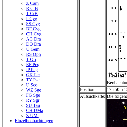
Z Cam
R CrB
T CrB
P Cyg
SS Cyg
BF Cyg
CH Cyg
AG Dra
DO Dra
U Gem
RS Oph
T Ori
EF Peg
IP Peg
GK Per
TY Psc
Beobachtu
U Sco
Position:
17h 50m 13
WZ Sge
FG Sge
Aufsuchkarte:
Die folgen
RY Sgr
SU Tau
CH UMa
Z UMi
Einzelbeobachtungen