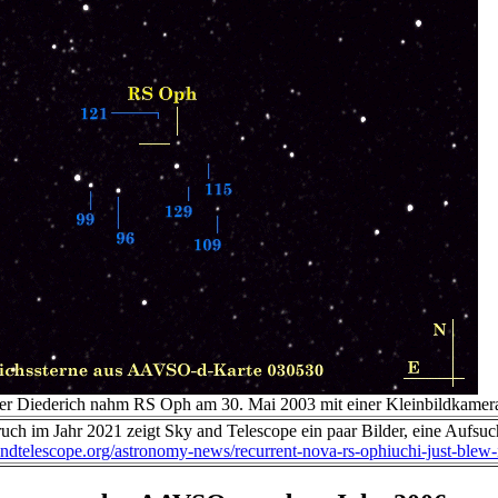
r Diederich nahm RS Oph am 30. Mai 2003 mit einer Kleinbildkamer
ch im Jahr 2021 zeigt Sky and Telescope ein paar Bilder, eine Aufsuc
andtelescope.org/astronomy-news/recurrent-nova-rs-ophiuchi-just-blew-