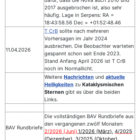
2017 ausgebrochen ist, also sehr
häufig. Lage in Serpens: RA =
18:43:58.56 Dec = +01:52:48.46
T CrB
sollte nach mehreren
Vorhersagen im Jahr 2024
ausbrechen. Die Beobachter warteten
11.04.2026
gespannt schon seit Ende 2023.
Stand Anfang April 2026 ist T CrB
noch im Normallicht.
Weitere
Nachrichten
und
aktuelle
Helligkeiten
zu
Kataklysmischen
Sternen
gibt es über die beiden
Links.
Die vollständigen BAV Rundbriefe aus
den vergangenen zwölf Monaten:
BAV Rundbriefe
2/2026 (Juni)
,
1/2026 (März)
,
4/2025
(Dezember)
,
3/2025 (Oktober)