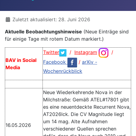
Details
Zuletzt aktualisiert: 28. Juni 2026
Aktuelle Beobachtungshinweise
(Neue Einträge sind
für einige Tage mit rotem Datum markiert.)
Twitter
/
Instagram
/
BAV in Social
Facebook
/
arXiv -
Media
Wochenrückblick
Neue Wiederkehrende Nova in der
Milchstraße: Gemäß ATEL#17801 gibt
es eine neuentdeckte Recurrent Nova,
AT2026lck. Die CV Magnitude liegt
um 14 mag. Alte Aufnahmen
16.05.2026
verschiedener Quellen sprechen
dafür, dass die Nova auch 2010 und