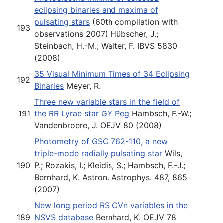
eclipsing binaries and maxima of
pulsating stars
(60th compilation with
193
observations 2007) Hübscher, J.;
Steinbach, H.-M.; Walter, F. IBVS 5830
(2008)
35 Visual Minimum Times of 34 Eclipsing
192
Binaries
Meyer, R.
Three new variable stars in the field of
191
the RR Lyrae star GY Peg
Hambsch, F.-W.;
Vandenbroere, J. OEJV 80 (2008)
Photometry of GSC 762-110, a new
triple-mode radially pulsating star
Wils,
190
P.; Rozakis, I.; Kleidis, S.; Hambsch, F.-J.;
Bernhard, K. Astron. Astrophys. 487, 865
(2007)
New long period RS CVn variables in the
189
NSVS database
Bernhard, K. OEJV 78