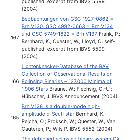
published, excerpt from IBVS 5599
(2004)
Beobachtungen von GSC 1927-0862 =
Brh V130, GSC 4992-0663 = Brh V134
und GSC 5749-1622 = Brh V137
Frank, P.;
167
Bernhard, K.; Quester, W.; Lloyd, C. self-
published, excerpt from IBVS 5599
(2004)
Lichtenknecker-Database of the BAV
Collection of Observational Results on
166
Eclipsing Binaries – 127.000 Minima of
1.906 Stars
Braune, W.; Flechsig, G.-U.;
Hübscher, J. IBVS Announcement (2004)
Brh V128 is a double-mode high-
amplitude d-Scuti star
Bernhard, K.;
165
Pejcha, O.; Proksch, W.; Quester, W., Van
Cauteren, P.; Wils P. IBVS 5552 (2004)
The detached eclipsing binary system GX