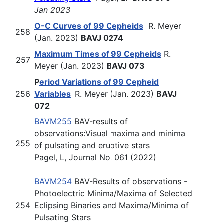
Jan 2023
O-C Curves of 99 Cepheids
R. Meyer
258
(Jan. 2023)
BAVJ 0274
Maximum Times of 99 Cepheids
R.
257
Meyer (Jan. 2023)
BAVJ 073
P
eriod Variations of 99 Cepheid
256
Variables
R. Meyer (Jan. 2023)
BAVJ
072
BAVM255
B
AV-results of
observations:
Visual maxima and minima
255
of pulsating and eruptive stars
Pagel, L, Journal No. 061 (2022)
BAVM254
B
AV-Results of observations -
Photoelectric Minima/Maxima
of Selected
254
Eclipsing Binaries and Maxima/Minima of
Pulsating Stars