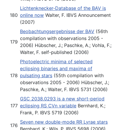
Lichtenknecker-Database of the BAV is
180
online now
Walter, F. IBVS Announcement
(2007)
Beobachtungsergebnisse der BAV
(56th
compilation with observations 2005 -
179
2006) Hübscher, J.; Paschke, A.; Vohla, F.;
Walter, F. self-published (2006)
Photoelectric minima of selected
eclipsing binaries and maxima of
178
pulsating stars
(55th compilation with
observations 2005 - 2006) Hübscher, J.;
Paschke, A.; Walter, F. IBVS 5731 (2006)
GSC 2038.0293 is a new short-period
177
eclipsing RS CVn variable
Bernhard, K.;
Frank, P. IBVS 5719 (2006)
Seven new double-mode RR Lyrae stars
176
Bernhard, K.; Wils, P. IBVS 5698 (2006)