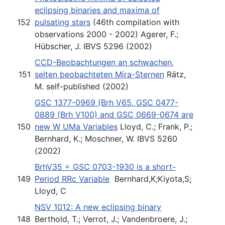
eclipsing binaries and maxima of
152
pulsating stars
(46th compilation with
observations 2000 - 2002) Agerer, F.;
Hübscher, J. IBVS 5296 (2002)
CCD-Beobachtungen an schwachen,
151
selten beobachteten Mira-Sternen
Rätz,
M. self-published (2002)
GSC 1377-0969 (Brh V65, GSC 0477-
0889 (Brh V100) and GSC 0669-0674 are
150
new W UMa Variables
Lloyd, C.; Frank, P.;
Bernhard, K.; Moschner, W. IBVS 5260
(2002)
BrhV35 = GSC 0703-1930 is a short-
149
Period RRc Variable
Bernhard,K;Kiyota,S;
Lloyd, C
NSV 1012: A new eclipsing binary
148
Berthold, T.; Verrot, J.; Vandenbroere, J.;