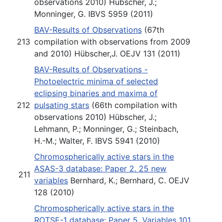
observations 2010) Hübscher, J.;
Monninger, G. IBVS 5959 (2011)
BAV-Results of Observations
(67th
213
compilation with observations from 2009
and 2010) Hübscher,J. OEJV 131 (2011)
BAV-Results of Observations -
Photoelectric minima of selected
eclipsing binaries and maxima of
212
pulsating stars
(66th compilation with
observations 2010) Hübscher, J.;
Lehmann, P.; Monninger, G.; Steinbach,
H.-M.; Walter, F. IBVS 5941 (2010)
Chromospherically active stars in the
ASAS-3 database: Paper 2. 25 new
211
variables
Bernhard, K.; Bernhard, C. OEJV
128 (2010)
Chromospherically active stars in the
ROTSE-1 database: Paper 5. Variables 101