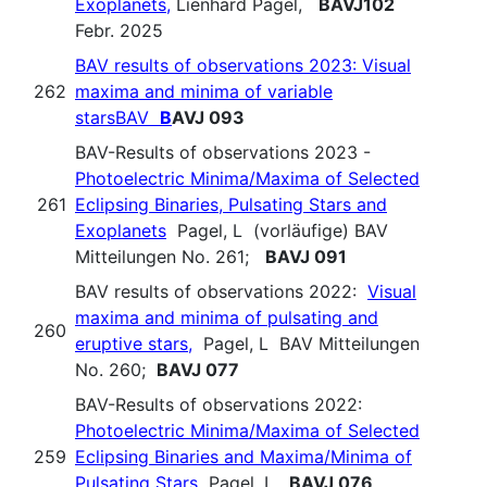
Exoplanets,
Lienhard Pagel,
BAVJ102
Febr. 2025
BAV results of observations 2023: Visual
262
maxima and minima of variable
starsBAV
B
AVJ 093
BAV-Results of observations 2023 -
Photoelectric Minima/Maxima of Selected
261
Eclipsing Binaries, Pulsating Stars and
Exoplanets
Pagel, L (vorläufige) BAV
Mitteilungen No. 261;
BAVJ 091
BAV results of observations 2022:
Visual
maxima and minima of pulsating and
260
eruptive stars,
Pagel, L BAV Mitteilungen
No. 260;
BAVJ 077
BAV-Results of observations 2022:
Photoelectric Minima/Maxima of Selected
259
Eclipsing Binaries and Maxima/Minima of
Pulsating Stars
Pagel, L.
BAVJ 076