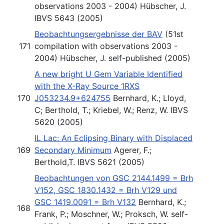
observations 2003 - 2004) Hübscher, J.
IBVS 5643 (2005)
Beobachtungsergebnisse der BAV
(51st
171
compilation with observations 2003 -
2004) Hübscher, J. self-published (2005)
A new bright U Gem Variable Identified
with the X-Ray Source 1RXS
170
J053234.9+624755
Bernhard, K.; Lloyd,
C; Berthold, T.; Kriebel, W.; Renz, W. IBVS
5620 (2005)
IL Lac: An Eclipsing Binary with Displaced
169
Secondary Minimum
Agerer, F.;
Berthold,T. IBVS 5621 (2005)
Beobachtungen von GSC 2144.1499 = Brh
V152, GSC 1830.1432 = Brh V129 und
GSC 1419.0091 = Brh V132
Bernhard, K.;
168
Frank, P.; Moschner, W.; Proksch, W. self-