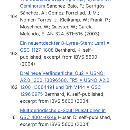
Geminorum
Sánchez-Bajo, F.; Garrigós-
Sánchez, A.; Gómez-Forrellad, J. M.;
164
Nomen-Torres, J.; Kleikamp, W.; Frank, P.;
Moschner, W.; Quester, W.; García-
Melendo, E. AN 324, 511-515 (2003)
Ein neuentdeckter ß-Lyrae-Stern: Lsm1 =
GSC 1127-1808
Bernhard, K. self-
163
published, excerpt from IBVS 5600
(2004)
Drei neue Veränderliche: Qu2 = USNO-
A2.0 1200-13096580, FR5 = USNO-A2.0
162
1200-13084491 und Brh V144 = GSC
1296.0975
Bernhard, K. self-published,
excerpt from IBVS 5600 (2004)
Multiperiodische d-Scuti Pulsationen in
161
GSC 4004-0249
Husar, D. self-published,
excerpt from IBVS 5600 (2004)