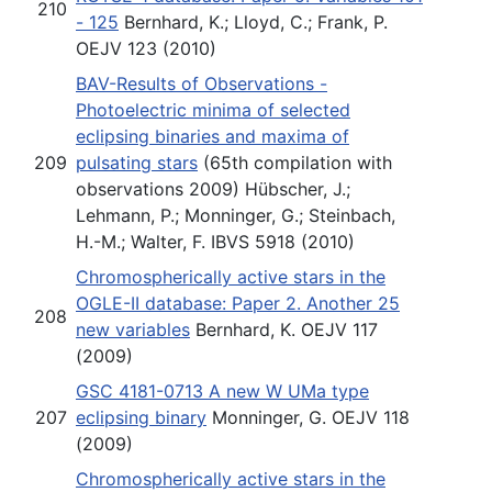
210
- 125
Bernhard, K.; Lloyd, C.; Frank, P.
OEJV 123 (2010)
BAV-Results of Observations -
Photoelectric minima of selected
eclipsing binaries and maxima of
209
pulsating stars
(65th compilation with
observations 2009) Hübscher, J.;
Lehmann, P.; Monninger, G.; Steinbach,
H.-M.; Walter, F. IBVS 5918 (2010)
Chromospherically active stars in the
OGLE-II database: Paper 2. Another 25
208
new variables
Bernhard, K. OEJV 117
(2009)
GSC 4181-0713 A new W UMa type
207
eclipsing binary
Monninger, G. OEJV 118
(2009)
Chromospherically active stars in the