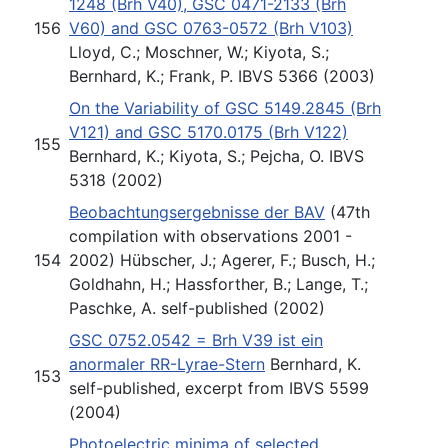
1248 (Brh V40), GSC 0471-2133 (Brh
156
V60) and GSC 0763-0572 (Brh V103)
Lloyd, C.; Moschner, W.; Kiyota, S.;
Bernhard, K.; Frank, P. IBVS 5366 (2003)
On the Variability of GSC 5149.2845 (Brh
V121) and GSC 5170.0175 (Brh V122)
155
Bernhard, K.; Kiyota, S.; Pejcha, O. IBVS
5318 (2002)
Beobachtungsergebnisse der BAV
(47th
compilation with observations 2001 -
154
2002) Hübscher, J.; Agerer, F.; Busch, H.;
Goldhahn, H.; Hassforther, B.; Lange, T.;
Paschke, A. self-published (2002)
GSC 0752.0542 = Brh V39 ist ein
anormaler RR-Lyrae-Stern
Bernhard, K.
153
self-published, excerpt from IBVS 5599
(2004)
Photoelectric minima of selected