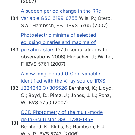
(2007)
A sudden period change in the RRc
184
Variable GSC 6199-0755
Wils, P.; Otero,
S.A.; Hambsch, F.-J. IBVS 5765 (2007)
Photoelectric minima of selected
eclipsing binaries and maxima of
183
pulsating stars
(57th compilation with
observations 2006) Hübscher, J.; Walter,
F. IBVS 5761 (2007)
A new long-period U Gem variable
identified with the X-ray source 1RXS
182
J224342.3+305526
Bernhard, K.; Lloyd,
C.; Boyd, D.; Pietz, J.; Jones, J. L.; Renz,
W. IBVS 5750 (2007)
CCD Photometry of the multi-mode
delta-Scuti star GSC 1730-1858
181
Bernhard, K.; Klidis, S.; Hambsch, F. J.,
Wils, P. IBVS 5743 (2006)