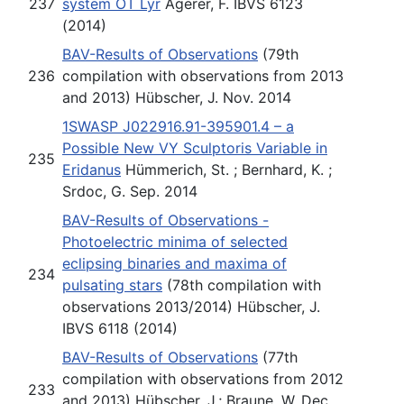
237
system OT Lyr
Agerer, F. IBVS 6123
(2014)
BAV-Results of Observations
(79th
236
compilation with observations from 2013
and 2013) Hübscher, J. Nov. 2014
1SWASP J022916.91-395901.4 – a
Possible New VY Sculptoris Variable in
235
Eridanus
Hümmerich, St. ; Bernhard, K. ;
Srdoc, G. Sep. 2014
BAV-Results of Observations -
Photoelectric minima of selected
eclipsing binaries and maxima of
234
pulsating stars
(78th compilation with
observations 2013/2014) Hübscher, J.
IBVS 6118 (2014)
BAV-Results of Observations
(77th
compilation with observations from 2012
233
and 2013) Hübscher, J.; Braune, W. Dec.