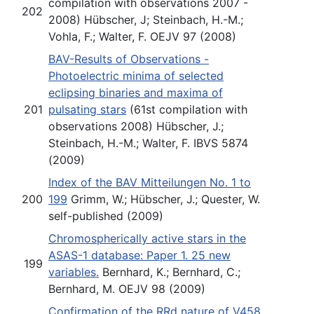
compilation with observations 2007 -
202
2008) Hübscher, J; Steinbach, H.-M.;
Vohla, F.; Walter, F. OEJV 97 (2008)
BAV-Results of Observations -
Photoelectric minima of selected
eclipsing binaries and maxima of
201
pulsating stars
(61st compilation with
observations 2008) Hübscher, J.;
Steinbach, H.-M.; Walter, F. IBVS 5874
(2009)
Index of the BAV Mitteilungen No. 1 to
200
199
Grimm, W.; Hübscher, J.; Quester, W.
self-published (2009)
Chromospherically active stars in the
ASAS-1 database: Paper 1. 25 new
199
variables.
Bernhard, K.; Bernhard, C.;
Bernhard, M. OEJV 98 (2009)
Confirmation of the RRd nature of V458