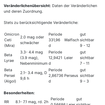
Veränderlichenübersicht:
Daten der Veränderlichen
und deren Zuordnung.
Stets zu berücksichtigende Veränderliche:
Omicron
Periode
gut
2.0 mag oder
Ceti
331,96
Walfisch
sichtbar
schwächer
(Mira)
d
9 - 12
3.3- 4.4 mag
Periode
gut
Beta
(3.9 mag),
12,9421
Leier
sichtbar
Lyrae
Nebenminimum
d
7 - 11
Beta
Periode
gut
2.1- 3.4 mag, D
Persei
2,86736
Perseus
sichtbar
9,6 h
(Algol)
d
9 – 3
Besonderheiten:
Periode
gut
RR
8.1- 7.1 mag, rd. 2h
0,56686
Leier
sichtbar