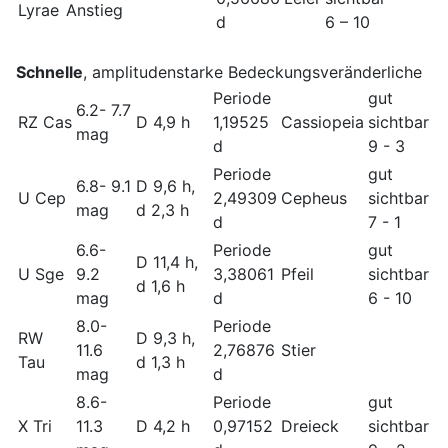
Lyrae
Anstieg
d
6 – 10
Schnelle
, amplitudenstarke Bedeckungsveränderliche
Periode
gut
6.2- 7.7
RZ Cas
D 4,9 h
1,19525
Cassiopeia
sichtbar
mag
d
9 - 3
Periode
gut
6.8- 9.1
D 9,6 h,
U Cep
2,49309
Cepheus
sichtbar
mag
d 2,3 h
d
7 - 1
6.6-
Periode
gut
D 11,4 h,
U Sge
9.2
3,38061
Pfeil
sichtbar
d 1,6 h
mag
d
6 - 10
8.0-
Periode
RW
D 9,3 h,
11.6
2,76876
Stier
Tau
d 1,3 h
mag
d
8.6-
Periode
gut
X Tri
11.3
D 4,2 h
0,97152
Dreieck
sichtbar