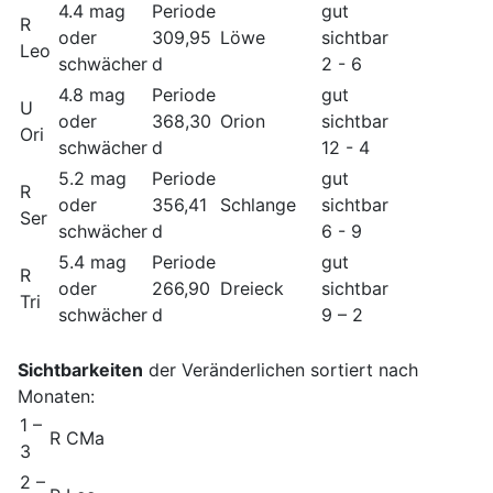
4.4 mag
Periode
gut
R
oder
309,95
Löwe
sichtbar
Leo
schwächer
d
2 - 6
4.8 mag
Periode
gut
U
oder
368,30
Orion
sichtbar
Ori
schwächer
d
12 - 4
5.2 mag
Periode
gut
R
oder
356,41
Schlange
sichtbar
Ser
schwächer
d
6 - 9
5.4 mag
Periode
gut
R
oder
266,90
Dreieck
sichtbar
Tri
schwächer
d
9 – 2
Sichtbarkeiten
der Veränderlichen sortiert
nach
Monaten
:
1 –
R CMa
3
2 –