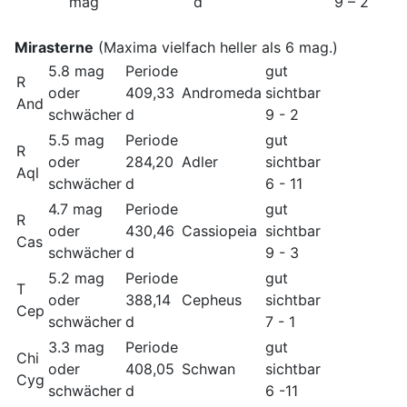
mag
d
9 – 2
Mirasterne
(Maxima vielfach heller als 6 mag.)
5.8 mag
Periode
gut
R
oder
409,33
Andromeda
sichtbar
And
schwächer
d
9 - 2
5.5 mag
Periode
gut
R
oder
284,20
Adler
sichtbar
Aql
schwächer
d
6 - 11
4.7 mag
Periode
gut
R
oder
430,46
Cassiopeia
sichtbar
Cas
schwächer
d
9 - 3
5.2 mag
Periode
gut
T
oder
388,14
Cepheus
sichtbar
Cep
schwächer
d
7 - 1
3.3 mag
Periode
gut
Chi
oder
408,05
Schwan
sichtbar
Cyg
schwächer
d
6 -11