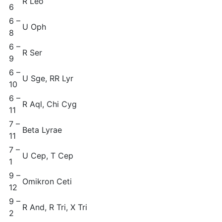
R Leo
6
6 –
U Oph
8
6 –
R Ser
9
6 –
U Sge, RR Lyr
10
6 –
R Aql, Chi Cyg
11
7 –
Beta Lyrae
11
7 –
U Cep, T Cep
1
9 –
Omikron Ceti
12
9 –
R And, R Tri, X Tri
2