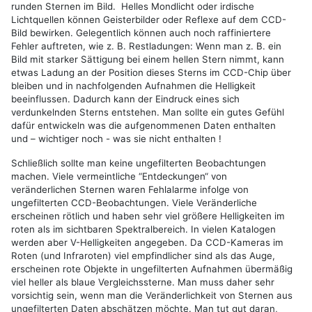
runden Sternen im Bild. Helles Mondlicht oder irdische
Lichtquellen können Geisterbilder oder Reflexe auf dem CCD-
Bild bewirken. Gelegentlich können auch noch raffiniertere
Fehler auftreten, wie z. B. Restladungen: Wenn man z. B. ein
Bild mit starker Sättigung bei einem hellen Stern nimmt, kann
etwas Ladung an der Position dieses Sterns im CCD-Chip über
bleiben und in nachfolgenden Aufnahmen die Helligkeit
beeinflussen. Dadurch kann der Eindruck eines sich
verdunkelnden Sterns entstehen. Man sollte ein gutes Gefühl
dafür entwickeln was die aufgenommenen Daten enthalten
und – wichtiger noch - was sie nicht enthalten !
Schließlich sollte man keine ungefilterten Beobachtungen
machen. Viele vermeintliche “Entdeckungen“ von
veränderlichen Sternen waren Fehlalarme infolge von
ungefilterten CCD-Beobachtungen. Viele Veränderliche
erscheinen rötlich und haben sehr viel größere Helligkeiten im
roten als im sichtbaren Spektralbereich. In vielen Katalogen
werden aber V-Helligkeiten angegeben. Da CCD-Kameras im
Roten (und Infraroten) viel empfindlicher sind als das Auge,
erscheinen rote Objekte in ungefilterten Aufnahmen übermäßig
viel heller als blaue Vergleichssterne. Man muss daher sehr
vorsichtig sein, wenn man die Veränderlichkeit von Sternen aus
ungefilterten Daten abschätzen möchte. Man tut gut daran,