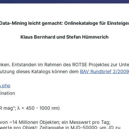
Data-Mining leicht gemacht: Onlinekataloge für Einsteige
Klaus Bernhard und Stefan Hümmerich
banken. Entstanden im Rahmen des ROTSE Projektes zur Un
Nutzung dieses Katalogs können dem
BAV Rundbrief 2/2009
s.php
ination
R mag"; λ = 450 - 1000 nm)
von ~14 Millionen Objekten; ein Messwert pro Tag;
werte pro Objekt; Zeitangabe in MJD-50000; um JD zu