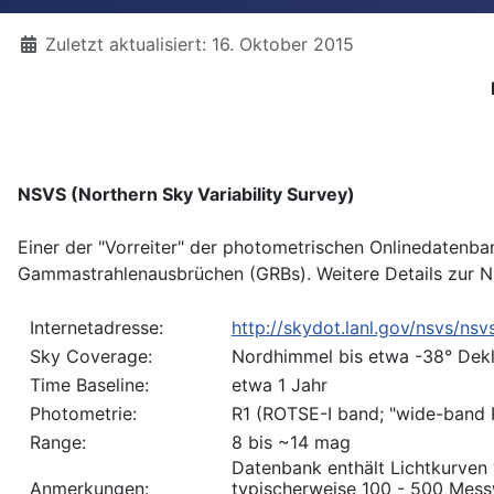
Details
Zuletzt aktualisiert: 16. Oktober 2015
NSVS (Northern Sky Variability Survey)
Einer der "Vorreiter" der photometrischen Onlinedaten
Gammastrahlenausbrüchen (GRBs). Weitere Details zur 
Internetadresse:
http://skydot.lanl.gov/nsvs/nsv
Sky Coverage:
Nordhimmel bis etwa -38° Dekl
Time Baseline:
etwa 1 Jahr
Photometrie:
R1 (ROTSE-I band; "wide-band 
Range:
8 bis ~14 mag
Datenbank enthält Lichtkurven 
Anmerkungen:
typischerweise 100 - 500 Mess