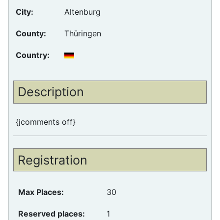
City:
Altenburg
County:
Thüringen
Country:
Description
{jcomments off}
Registration
Max Places:
30
Reserved places:
1